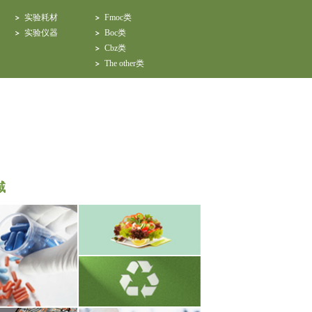
实验耗材
Fmoc类
实验仪器
Boc类
Cbz类
The other类
域