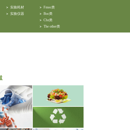
实验耗材
Fmoc类
实验仪器
Boc类
Cbz类
The other类
域