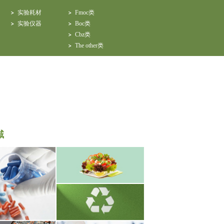
实验耗材
Fmoc类
实验仪器
Boc类
Cbz类
The other类
域