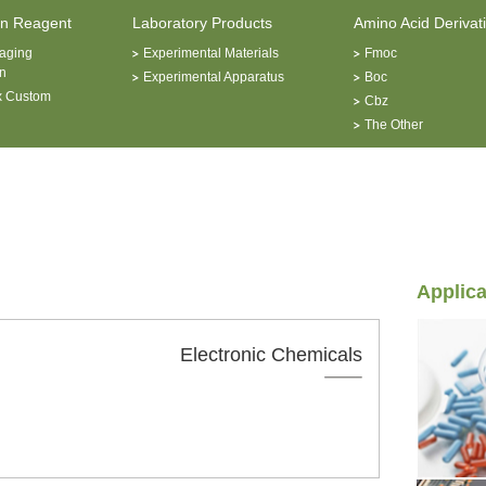
on Reagent
Laboratory Products
Amino Acid Derivat
aging
Experimental Materials
Fmoc
n
Experimental Apparatus
Boc
x Custom
Cbz
The Other
Applica
Electronic Chemicals