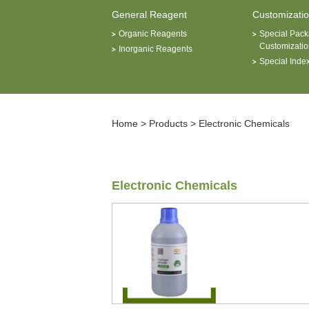
General Reagent
Customizati
Organic Reagents
Special Pack
Customizatio
Inorganic Reagents
Special Inde
Home
>
Products
>
Electronic Chemicals
Electronic Chemicals