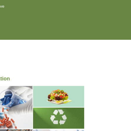
ive
tion